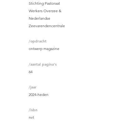
Stichting Pastoraat
Werkers Overzee &
Nederlandse
Zeevarendencentrale
/opdracht
ontwerp magazine
/aantal pagina's
64
/jaar
2024-heden
/isbn
nvt