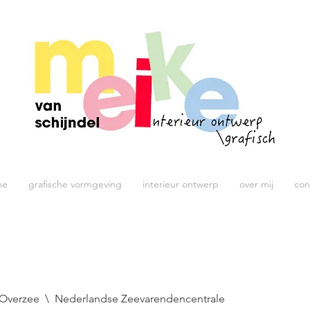
me
grafische vormgeving
interieur ontwerp
over mij
con
s Overzee \ Nederlandse Zeevarendencentrale